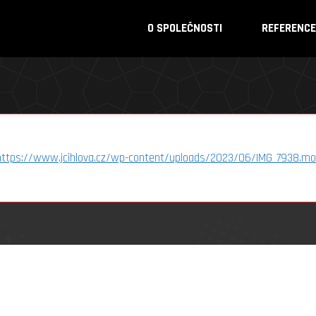
O SPOLEČNOSTI
REFERENCE
https://www.jcihlova.cz/wp-content/uploads/2023/06/IMG_7938.mo