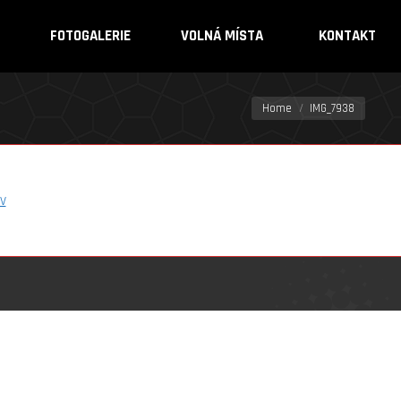
FOTOGALERIE
VOLNÁ MÍSTA
KONTAKT
You are here:
Home
IMG_7938
v